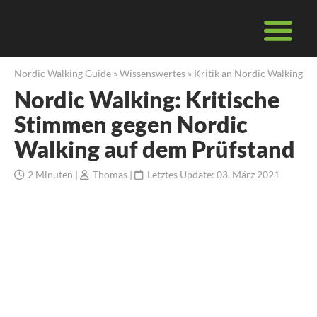
Nordic Walking Guide
»
Wissenswertes
»
Kritik an Nordic Walking
Nordic Walking: Kritische
Stimmen gegen Nordic
Walking auf dem Prüfstand
2
Minuten
|
Thomas
|
Letztes Update: 03. März 2021