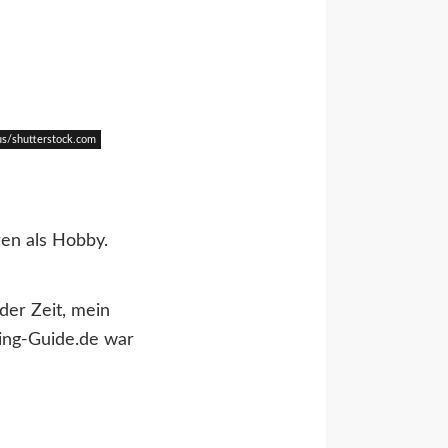
us/shutterstock.com
ren als Hobby.
 der Zeit, mein
king-Guide.de war