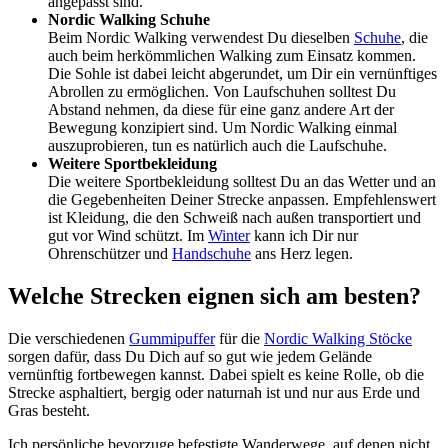
angepasst sind.
Nordic Walking Schuhe
Beim Nordic Walking verwendest Du dieselben
Schuhe
, die
auch beim herkömmlichen Walking zum Einsatz kommen.
Die Sohle ist dabei leicht abgerundet, um Dir ein vernünftiges
Abrollen zu ermöglichen. Von Laufschuhen solltest Du
Abstand nehmen, da diese für eine ganz andere Art der
Bewegung konzipiert sind. Um Nordic Walking einmal
auszuprobieren, tun es natürlich auch die Laufschuhe.
Weitere Sportbekleidung
Die weitere Sportbekleidung solltest Du an das Wetter und an
die Gegebenheiten Deiner Strecke anpassen. Empfehlenswert
ist Kleidung, die den Schweiß nach außen transportiert und
gut vor Wind schützt. Im
Winter
kann ich Dir nur
Ohrenschützer und
Handschuhe
ans Herz legen.
Welche Strecken eignen sich am besten?
Die verschiedenen
Gummipuffer
für die
Nordic Walking Stöcke
sorgen dafür, dass Du Dich auf so gut wie jedem Gelände
vernünftig fortbewegen kannst. Dabei spielt es keine Rolle, ob die
Strecke asphaltiert, bergig oder naturnah ist und nur aus Erde und
Gras besteht.
Ich persönliche bevorzuge befestigte Wanderwege, auf denen nicht