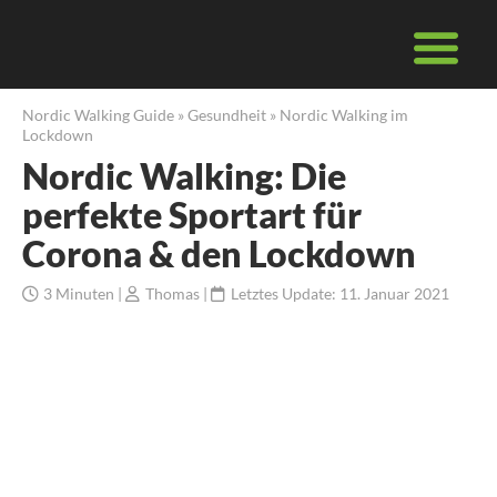
Nordic Walking Guide
»
Gesundheit
»
Nordic Walking im
Lockdown
Nordic Walking: Die
perfekte Sportart für
Corona & den Lockdown
3
Minuten
|
Thomas
|
Letztes Update: 11. Januar 2021